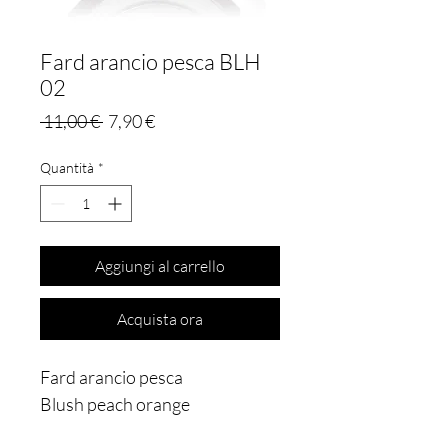
Fard arancio pesca BLH
02
Prezzo
Prezzo
 11,00 € 
7,90 €
regolare
scontato
Quantità
*
Aggiungi al carrello
Acquista ora
Fard arancio pesca
Blush peach orange