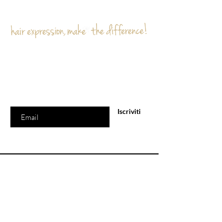
Sei già
sulla lista?
Iscriviti per ricevere offerte e sconti esclusivi
Inserisci l'e-mail qui
Iscriviti
Politica
Spedizioni e resi
Condizioni di vendita