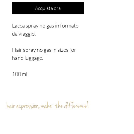
Acquista ora
Lacca spray no gas in formato
da viaggio.
​Hair spray no gas in sizes for
hand luggage.
100 ml
Sei già
sulla lista?
Iscriviti per ricevere offerte e sconti esclusivi