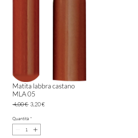
Matita labbra castano
MLA 05
Prezzo
Prezzo
 4,00 € 
3,20 €
regolare
scontato
Quantità
*