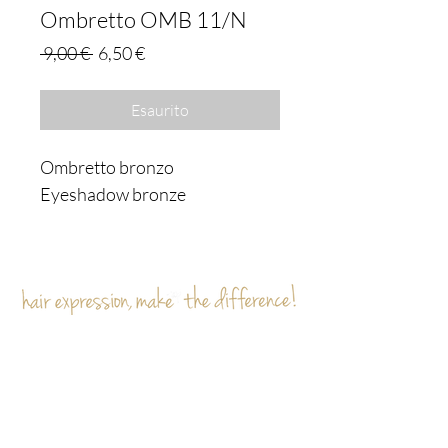
Ombretto OMB 11/N
Prezzo
Prezzo
 9,00 € 
6,50 €
regolare
scontato
Esaurito
Ombretto bronzo
Eyeshadow bronze
Sei già
sulla lista?
Iscriviti per ricevere offerte e sconti esclusivi
Inserisci l'e-mail qui