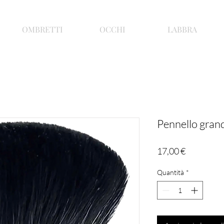
OMBRETTI
OCCHI
LABBRA
Pennello gra
Prezzo
17,00 €
Quantità
*