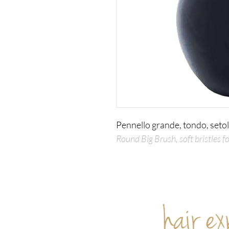
Pennello grande, tondo, setol
Round Big Brush, soft bristles f