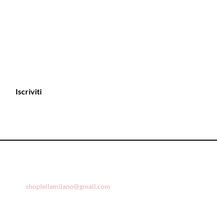
Iscriviti
Assistenza clienti
Tel. +39 0331 253728
Email:
shoplellamilano@gmail.com