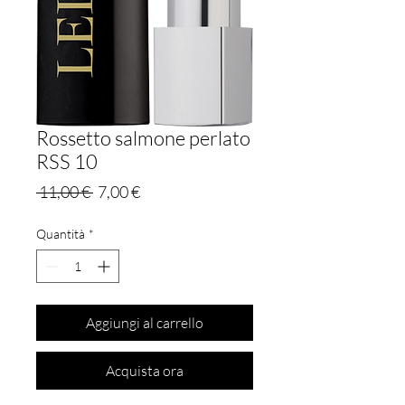
Rossetto salmone perlato
RSS 10
Prezzo
Prezzo
 11,00 € 
7,00 €
regolare
scontato
Quantità
*
Aggiungi al carrello
Acquista ora