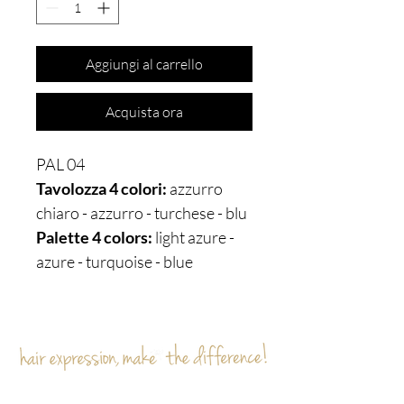
Aggiungi al carrello
Acquista ora
PAL 04
Tavolozza 4 colori:
azzurro
chiaro - azzurro - turchese - blu
Palette 4 colors:
light azure -
azure - turquoise - blue
Sei già
sulla lista?